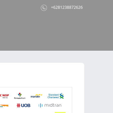
+6281238872626
With You