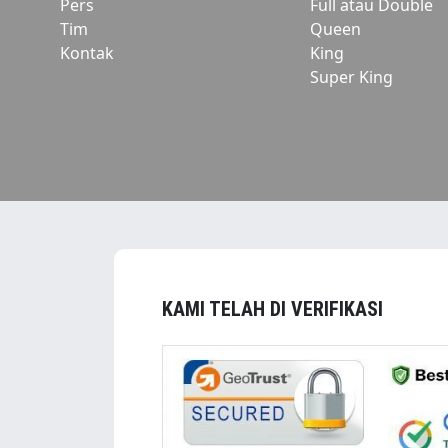
Pers
Full atau Double
Tim
Queen
Kontak
King
Super King
KAMI TELAH DI VERIFIKASI